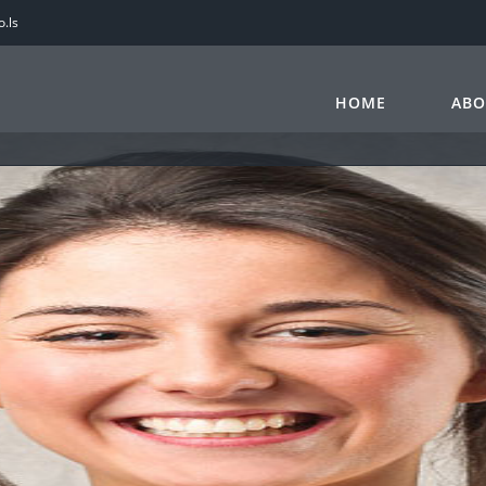
.ls
HOME
ABO