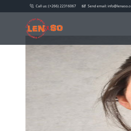
Call us:
(+266) 22316067
Send email:
info@lenaso.co