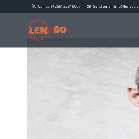
Call us:
(+266) 22316067
Send email:
info@lenaso.co