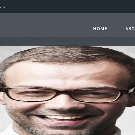
.ls
HOME
ABO